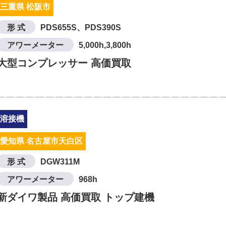
三重県 松阪市
形 式
PDS655S、PDS390S
アワーメーター
5,000h,3,800h
大型コンプレッサー 高価買取
溶接機
愛知県 名古屋市天白区
形 式
DGW311M
アワーメーター
968h
新ダイワ製品 高価買取 トップ建機