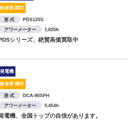
岐阜県 関市
形 式
PDS125S
アワーメーター
1,825h
PDSシリーズ、絶賛高価買取中
発電機
岐阜県 関市
形 式
DCA-90SPH
アワーメーター
5,454h
発電機、全国トップの自信があります。