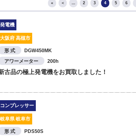
«
＜
...
2
3
4
5
6
発電機
大阪府 高槻市
形 式
DGW450MK
アワーメーター
200h
新古品の極上発電機をお買取しました！
コンプレッサー
岐阜県 岐阜市
形 式
PDS50S