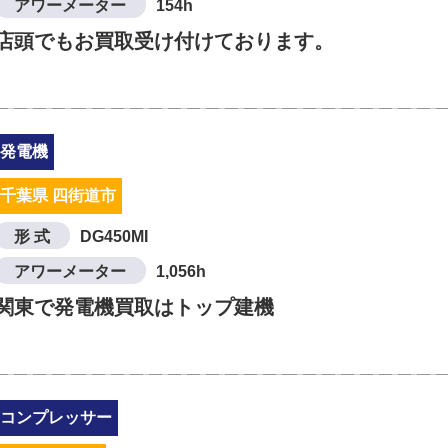
アワーメーター
154h
店頭でもお買取受け付けております。
発電機
千葉県 四街道市
形 式
DG450MI
アワーメーター
1,056h
関東で発電機買取はトップ建機
コンプレッサー