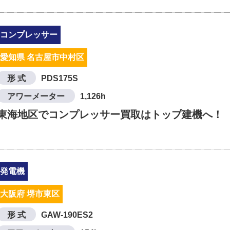
コンプレッサー
愛知県 名古屋市中村区
形 式
PDS175S
アワーメーター
1,126h
東海地区でコンプレッサー買取はトップ建機へ！
発電機
大阪府 堺市東区
形 式
GAW-190ES2