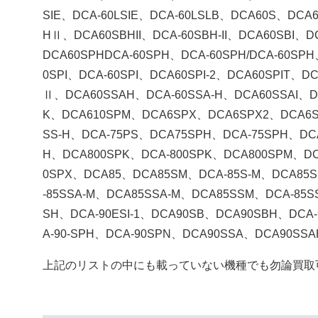
SIE、DCA-60LSIE、DCA-60LSLB、DCA60S、DCA6
HⅡ、DCA60SBHII、DCA-60SBH-II、DCA60SBI、
DCA60SPHDCA-60SPH、DCA-60SPH/DCA-60SP
0SPI、DCA-60SPI、DCA60SPI-2、DCA60SPIT、D
Ⅱ、DCA60SSAH、DCA-60SSA-H、DCA60SSAI、D
K、DCA610SPM、DCA6SPX、DCA6SPX2、DCA6SP
SS-H、DCA-75PS、DCA75SPH、DCA-75SPH、DCA
H、DCA800SPK、DCA-800SPK、DCA800SPM、DC
0SPX、DCA85、DCA85SM、DCA-85S-M、DCA85
-85SSA-M、DCA85SSA-M、DCA85SSM、DCA-85
SH、DCA-90ESI-1、DCA90SB、DCA90SBH、DCA
A-90-SPH、DCA-90SPN、DCA90SSA、DCA90SS
上記のリストの中にも載っていない機種でも勿論買取