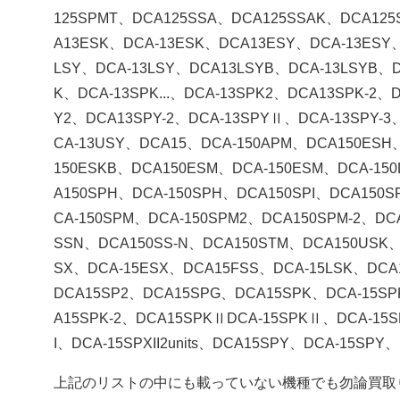
125SPMT、DCA125SSA、DCA125SSAK、DCA12
A13ESK、DCA-13ESK、DCA13ESY、DCA-13ESY
LSY、DCA-13LSY、DCA13LSYB、DCA-13LSYB、D
K、DCA-13SPK...、DCA-13SPK2、DCA13SPK-2
Y2、DCA13SPY-2、DCA-13SPYⅡ、DCA-13SPY-3、D
CA-13USY、DCA15、DCA-150APM、DCA150ESH
150ESKB、DCA150ESM、DCA-150ESM、DCA-15
A150SPH、DCA-150SPH、DCA150SPI、DCA150
CA-150SPM、DCA-150SPM2、DCA150SPM-2、D
SSN、DCA150SS-N、DCA150STM、DCA150USK、
SX、DCA-15ESX、DCA15FSS、DCA-15LSK、DCA
DCA15SP2、DCA15SPG、DCA15SPK、DCA-15SP
A15SPK-2、DCA15SPKⅡDCA-15SPKⅡ、DCA-15SP
I、DCA-15SPXII2units、DCA15SPY、DCA-15SPY
上記のリストの中にも載っていない機種でも勿論買取